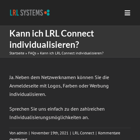
Zum
Inhalt
Toggl
springen
Navig
Kann ich LRL Connect
Home
individualisieren?
Startseite
»
FAQs
»
Kann ich LRL Connect individualisieren?
Unternehmen
Ja. Neben dem Netzwerknamen können Sie die
Leistungen
Anmeldeseite mit Logos, Farben oder Werbung
individualisieren.
Produkte
Sprechen Sie uns einfach zu den zahlreichen
Individualisierungsmöglichkeiten an.
Referenzen
Von
admin
|
November 19th, 2021
|
LRL Connect
|
Kommentare
für
deaktiviert